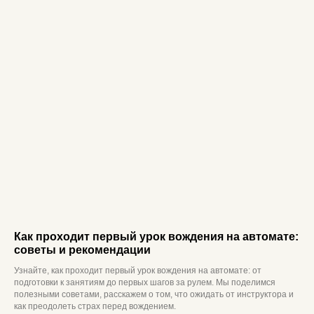
О нас
Отзывы
Категории
Частые вопросы
Акции
Адреса классов
Этапы обучения
Награда
Расписание
Контакты
Согласие на обработку персональных данных для
рекламы
Политика конфиденциальности
Согласие на обработку персональных данных
Лицензия
ООО «Автостатус», 2026 г. Все права защищены
Как проходит первый урок вождения на автомате:
советы и рекомендации
Узнайте, как проходит первый урок вождения на автомате: от
подготовки к занятиям до первых шагов за рулем. Мы поделимся
полезными советами, расскажем о том, что ожидать от инструктора и
как преодолеть страх перед вождением.