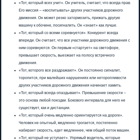
«Тот, который всех учит». Он учитель, считает, что всегда прав.
Его миссия – «воспитывать» других участников дорожного
движения. Он может резко затормозить, прижать другую
машину к обочине, посигналить. Он «знает» как лучше.
«Тот, который со всеми соревнуется». Конкурент всегда
впереди. Он считает, что все участники дорожного движения с
ним соревнуются. Он первым «стартует» на светофоре,
превышает скорость, выезжает на полосу встречного
движения.
«Тот, которого все раздражают». Он постоянно сигналит,
торопится, при малейших нарушениях или неторопливости
других участников дорожного движения начинает хамить.
«Тот, который всегда опаздывает». Превышение скорости –
это основа любой поездки. Бокового интервала для него не
существует, как и дистанции.
«Тот, который очень медленно ориентируется на дороге».
Человек не опытный, медленно трогается, постепенно
набирает скорость, едет медленнее, чем общий поток машин.
«Тот, который не уступает». Упрямый водитель, которые