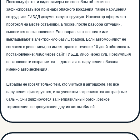
Поскольку фото- и видеокамеры не способны объективно
зафиксировать все признаки опасного вождения, такие нарушения
сотрудники ГИБДД документируют вручную. Инспектор оформляет
протокол на месте остановки, а позже, после разбора ситуации,
выносится постановление. Его направляют по почте или
выкладывают в электронную базу штрафов. Если автомобилист не
согласен с решением, он имеет право в течение 10 дней обжаловать
постановление: либо через сайт ГИБДД, либо через суд. Презумпция
невиновности сохраняется — доказывать нарушение обязана
именно автоинспекция.
Штрафы не грозят только тем, кто учиться в автошколе. Но все
нарушения фиксируются, и за учеником закрепляются «штрафные
балы». Они фиксируются за: неправильный обгон, резкое
Единственная
торможение, непропускание других автомобилей.
автошкола в РФ с ИИ-
инструктором!
Учи ПДД быстрее, в любое время и
сдай на права с первого раза!