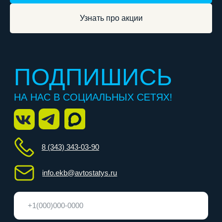
Узнать про акции
Отправляя свои контактные данные, вы соглашаетесь
с условиями
политики конфиденциальности
Перезвоните мне
категория А
категория D
категория B
категория E
категория C
О нас
Отзывы
Категории
Частые вопросы
Акции
Адреса классов
Этапы обучения
Награда
Расписание
Контакты