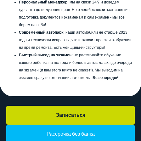
Персональный менеджер:
мы на связи 24/7 и доведем
курсанта до получения прав. Не о чем беспокоиться: занятия,
подготовка документов к экзаменам и сам экзамен - мы все
берем на себя!
Современный автопарк:
наши автомобили не старше 2023
года и технически исправны, что исключит простои в обучении
на время ремонта. Есть женщины-инструкторы!
Быстрый выход на экзамен:
не растягивайте обучение
вашего ребенка на полгода и более в автошколах, где очереди
на экзамен (и вам этого никто не скажет!). Мы выводим на
экзамен сразу по окончании автошколы.
Без очередей!
ПОДПИШИСЬ
НА НАС В СОЦИАЛЬНЫХ СЕТЯХ!
Записаться
8 (343) 343-03-90
Рассрочка без банка
info.ekb@avtostatys.ru