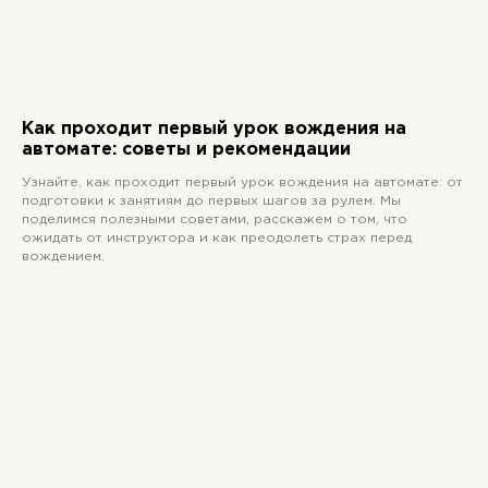
категория C
О нас
Отзывы
Категории
Частые вопросы
Акции
Адреса классов
Этапы обучения
Награда
Расписание
Контакты
Как проходит первый урок вождения на
автомате: советы и рекомендации
Узнайте, как проходит первый урок вождения на автомате: от
подготовки к занятиям до первых шагов за рулем. Мы
поделимся полезными советами, расскажем о том, что
Согласие на обработку персональных данных для
ожидать от инструктора и как преодолеть страх перед
рекламы
вождением.
Политика конфиденциальности
Согласие на обработку персональных данных
Лицензия
ООО «Автостатус», 2026 г. Все права защищены