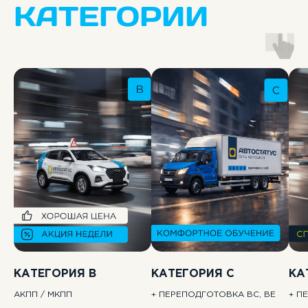
драйв до 31 марта!
КАТЕГОРИИ
Хочу попробовать
Записаться
КАТЕГОРИЯ B
КАТЕГОРИЯ C
КА
АКПП / МКПП
+ ПЕРЕПОДГОТОВКА BC, BE
+ П