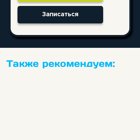
ПОДПИШИСЬ
НА НАС В СОЦИАЛЬНЫХ СЕТЯХ!
8 (343) 343-03-90
Также рекомендуем:
info.ekb@avtostatys.ru
Отправляя свои контактные данные,
вы соглашаетесь с условиями
политики
конфиденциальности
Перезвоните мне
категория А
категория D
категория B
категория E