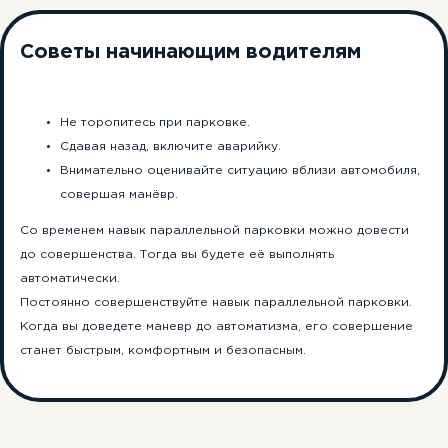
Советы начинающим водителям
Не торопитесь при парковке.
Сдавая назад, включите аварийку.
Внимательно оценивайте ситуацию вблизи автомобиля,
совершая манёвр.
Со временем навык параллельной парковки можно довести
до совершенства. Тогда вы будете её выполнять
автоматически.
Единственная
Постоянно совершенствуйте навык параллельной парковки.
автошкола в РФ с
Когда вы доведете маневр до автоматизма, его совершение
ИИ-инструктором!
станет быстрым, комфортным и безопасным.
Учи ПДД быстрее, в любое время
и сдай на права с первого раза!
Попробуй обучение в автошколе
бесплатно! Запишись на тест-