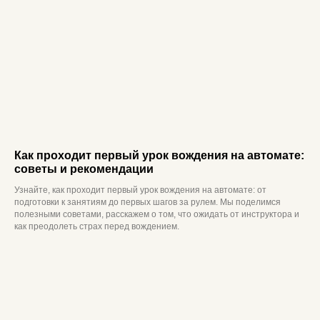
Расписание
Контакты
Согласие на обработку персональных данных для
рекламы
Политика конфиденциальности
Согласие на обработку персональных данных
Лицензия
ООО «Автостатус», 2026 г. Все права защищены
Как проходит первый урок вождения на автомате:
советы и рекомендации
Узнайте, как проходит первый урок вождения на автомате: от
подготовки к занятиям до первых шагов за рулем. Мы поделимся
полезными советами, расскажем о том, что ожидать от инструктора и
как преодолеть страх перед вождением.