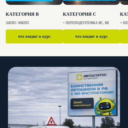
КАТЕГОРИЯ B
КАТЕГОРИЯ C
КА
АКПП / МКПП
+ ПЕРЕПОДГОТОВКА BC, BE
+ П
что входит в курс
что входит в курс