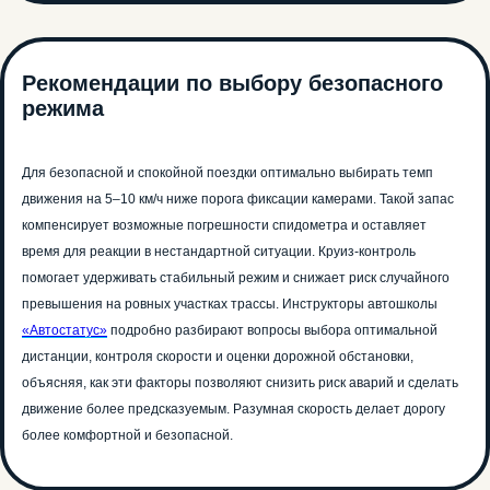
Рекомендации по выбору безопасного
режима
Для безопасной и спокойной поездки оптимально выбирать темп
движения на 5–10 км/ч ниже порога фиксации камерами. Такой запас
компенсирует возможные погрешности спидометра и оставляет
время для реакции в нестандартной ситуации. Круиз-контроль
Единственная
помогает удерживать стабильный режим и снижает риск случайного
автошкола в РФ с ИИ-
инструктором!
превышения на ровных участках трассы. Инструкторы автошколы
«Автостатус»
подробно разбирают вопросы выбора оптимальной
Учи ПДД быстрее, в любое время и
дистанции, контроля скорости и оценки дорожной обстановки,
сдай на права с первого раза!
объясняя, как эти факторы позволяют снизить риск аварий и сделать
Попробуй обучение в автошколе
движение более предсказуемым. Разумная скорость делает дорогу
бесплатно! Запишись на тест-драйв до
31 марта!
более комфортной и безопасной.
Хочу попробовать