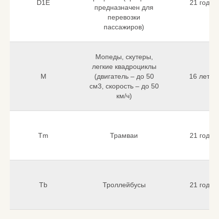
D1E
21 год
предназначен для
перевозки
пассажиров)
Мопеды, скутеры,
легкие квадроциклы
M
(двигатель – до 50
16 лет
см3, скорость – до 50
км/ч)
Tm
Трамваи
21 год
Tb
Троллейбусы
21 год