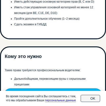
Иметь действующую основную категорию прав (B, C или D)
Иметь стаж управления основной категорией не менее 12
месяцев (для BE, C1E, DE, D1E)
Пройти дополнительное обучение (1–2 месяца)
Сдать экзамен в ГИБДД
ПОДПИШИСЬ
Кому это нужно
НА НАС В СОЦИАЛЬНЫХ СЕТЯХ!
Такие права требуются профессиональным водителям:
8 (343) 343-03-90
Дальнобойщикам, перевозящим грузы с серьезными
info.ekb@avtostatys.ru
прицепами
Владельцам катеров и лодок, которые буксируют их на
Позвонить в автошколу
прицепе за легковым автомобилем
Во время посещения сайта Вы соглашаетесь с тем,
OK
что мы обрабатываем Ваши
персональные данные
Водителям автобусов, которые возят багаж или оборудование
Отправляя свои контактные данные, вы соглашаетесь