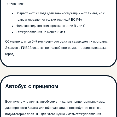
требования:
Возраст – от 21 года (для военнослужащих – от 19 лет, но с
правом управления только техникой ВС РФ)
Единственная
Наличие водительских прав категории B или C
автошкола в РФ с ИИ-
инструктором!
Стаж управления не менее 3 лет
Обучение длится 5–7 месяцев – это одна из самых долгих программ.
Учи ПДД быстрее, в любое время и
сдай на права с первого раза!
Экзамен в ГИБДД сдается по полной программе: теория, площадка,
город.
Попробуй обучение в автошколе
бесплатно! Запишись на тест-драйв до
31 марта!
Хочу попробовать
Автобус с прицепом
Записаться
Если нужно управлять автобусом с тяжелым прицепом (например,
для перевозки багажа или оборудования), потребуется открыть
подкатегорию прав DE. Для этого нужно иметь стаж управления