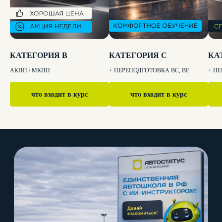
КАТЕГОРИЯ B
КАТЕГОРИЯ C
КА
АКПП / МКПП
+ ПЕРЕПОДГОТОВКА BC, BE
+ П
что входит в курс
что входит в курс