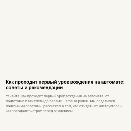
категория А
категория D
категория B
категория E
категория C
О нас
Отзывы
Категории
Частые вопросы
Акции
Адреса классов
Этапы обучения
Награда
Расписание
Контакты
Как проходит первый урок вождения на автомате:
Согласие на обработку персональных данных для
советы и рекомендации
рекламы
Политика конфиденциальности
Узнайте, как проходит первый урок вождения на автомате: от
Согласие на обработку персональных данных
подготовки к занятиям до первых шагов за рулем. Мы поделимся
Лицензия
полезными советами, расскажем о том, что ожидать от инструктора и
как преодолеть страх перед вождением.
ООО «Автостатус», 2026 г. Все права защищены