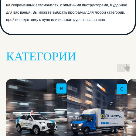
инструктором!
на современных автомобилях, с опытными инструкторами, в удобное
для вас время. Вы можете выбрать программу для любой категории,
Учи ПДД быстрее, в любое время и
сдай на права с первого раза!
пройти подготовку с нуля или повысить уровень навыков.
Попробуй обучение в автошколе
бесплатно! Запишись на тест-драйв до
31 марта!
Хочу попробовать
КАТЕГОРИИ
Записаться