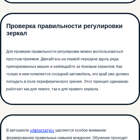
Проверка правильности регулировки
зеркал
Для проверки правильности регулировки можно воспользоваться
простым приемом. Двигайтесь на первой передаче вдоль ряда
припаркованных машин и наблюдайте за боковым зеркалом. Как
только в нем появляется соседний автомобиль, его край уже должен
попадать в поле периферического зрения. Этот принцип одинаково
работает как для левого, так и для правого зеркала.
Единственная
В автошколе
«Автостатус»
уделяется особое внимание
автошкола в РФ с ИИ-
формированию правильных навыков вождения. Обучение проходит