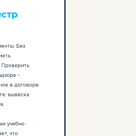
естр
менты. Без
меть
. Проверить
дзора –
ное в договоре.
те: вывеска
я.
ии учебно-
ет, что