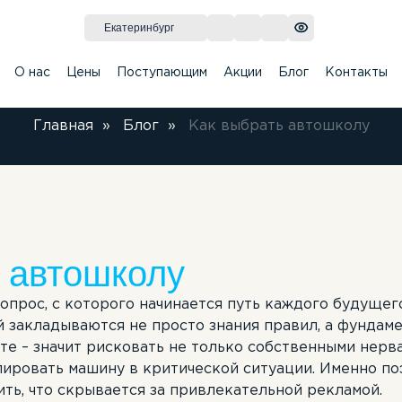
Екатеринбург
О нас
Цены
Поступающим
Акции
Блог
Контакты
Главная
»
Блог
»
Как выбрать автошколу
рамма обучения
Классы
Категория BE
Теоретические занятия
Новости
Категория 
ы
Автодром
Категория E
Вакансии
Категория 
 автошколу
опрос, с которого начинается путь каждого будущег
й закладываются не просто знания правил, а фундам
те – значит рисковать не только собственными нерв
ировать машину в критической ситуации. Именно по
ть, что скрывается за привлекательной рекламой.