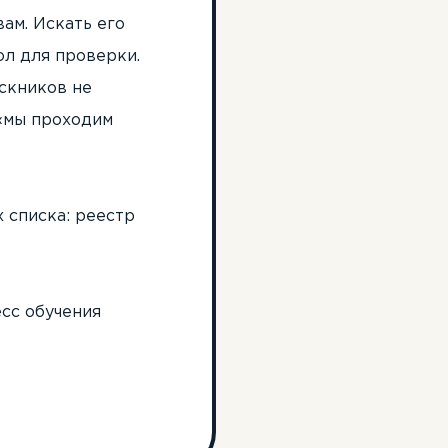
ам. Искать его
ол для проверки.
ускников не
 «мы проходим
 списка: реестр
есс обучения