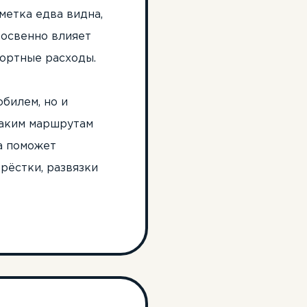
метка едва видна,
косвенно влияет
портные расходы.
билем, но и
 каким маршрутам
а поможет
рёстки, развязки