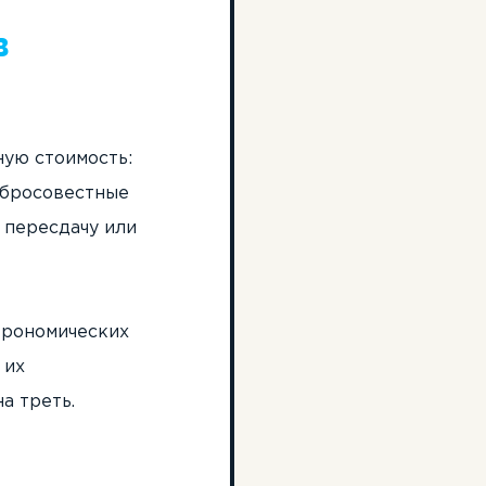
в
ную стоимость:
добросовестные
 пересдачу или
трономических
 их
а треть.