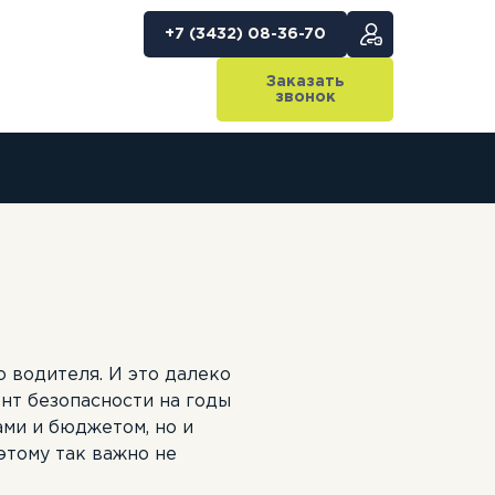
+7 (3432) 08-36-70
Заказать
звонок
Политика
BC
Для родителей
Категория D
конфиденциальности
Сведения об
С
образовательной
Категория CE
организации
о водителя. И это далеко
ент безопасности на годы
ами и бюджетом, но и
этому так важно не