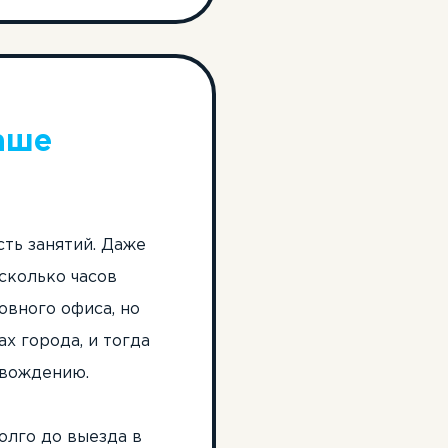
аше
ть занятий. Даже
сколько часов
овного офиса, но
х города, и тогда
 вождению.
олго до выезда в