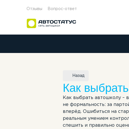
Отзывы
Вопрос-ответ
Мастера производственного
Категория A
Рассрочка
Лицензия
Категория M
Прог
обучения вождению
Преподаватели
Категория A1
Режим работ
Категория B
Назад
Как выбрать
Как выбрать автошколу – в
не формальность: за парто
вперёд. Ошибиться на стар
реальным умением контрол
спешить и правильно оцени