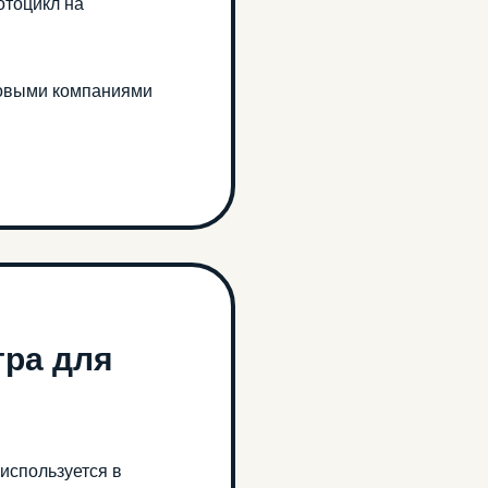
отоцикл на
аховыми компаниями
тра для
используется в