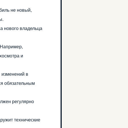
биль не новый,
ы.
а нового владельца
 Например,
ехосмотра и
е изменений в
ся обязательным
олжен регулярно
ружит технические