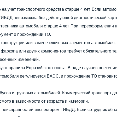
 на учет транспортного средства старше 4 лет. Если автомо
 ГИБДД невозможна без действующей диагностической карт
твенника автомобиля старше 4 лет. При переоформлении н
кумент о прохождении ТО.
 конструкции или замене ключевых элементов автомобиля.
 фаркопа или других компонентов требует обязательного т
несенных изменений.
буют правила Евразийского союза. В ряде случаев внесени
втомобиля регулируется ЕАЭС, и прохождение ТО становит
обусов и грузовых автомобилей. Коммерческий транспорт д
смотр в зависимости от возраста и категории.
 неисправностей инспектором ГИБДД. Если сотрудник обна