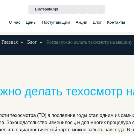
Екатеринбург
О нас
Цены
Поступающим
Акции
Блог
Контакты
Главная
»
Блог
»
Когда нужно делать техосмотр на машину
рамма обучения
Классы
Категория BE
Теоретические занятия
Новости
Категория 
ы
Автодром
Категория E
Вакансии
Категория 
ужно делать техосмотр н
сти техосмотра (ТО) в последние годы стал одним из сам
в. Законодательство изменилось, и для многих процедура 
ает, что о диагностической карте можно забыть навсегда. В