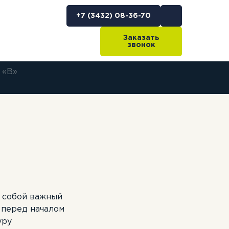
+7 (3432) 08-36-70
Заказать
звонок
 «B»
Политика
 BC
Для родителей
Категория D
конфиденциальности
Сведения об
 С
образовательной
Категория CE
организации
 собой важный
 перед началом
уру