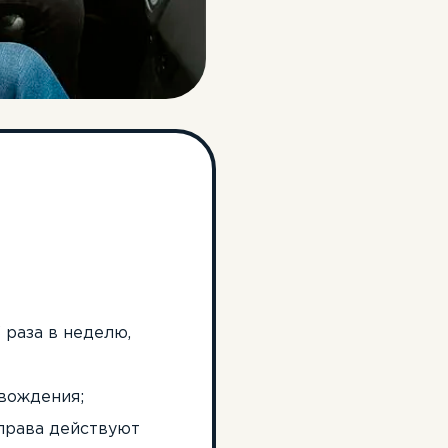
 раза в неделю,
 вождения;
 права действуют