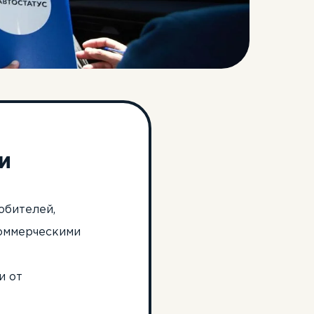
и
юбителей,
коммерческими
и от