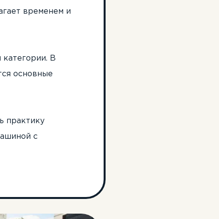
агает временем и
 категории. В
тся основные
ть практику
машиной с