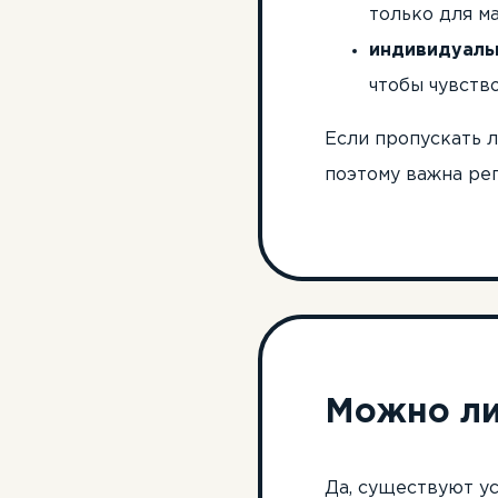
только для м
индивидуаль
чтобы чувство
Если пропускать л
поэтому важна рег
Можно ли
Да, существуют ус