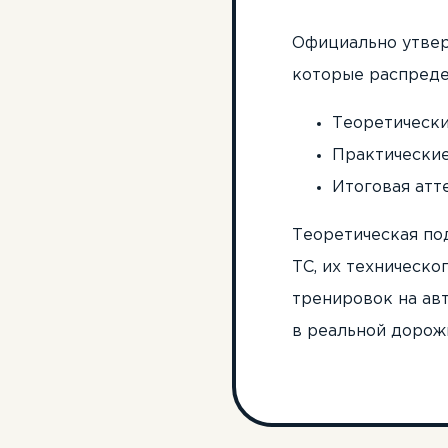
Официально утвер
которые распред
Теоретический
Практические 
Итоговая атте
Теоретическая по
ТС, их техническо
тренировок на ав
в реальной дорож