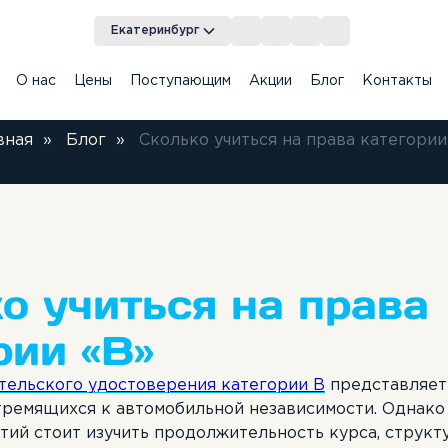
Екатеринбург
О нас
Цены
Поступающим
Акции
Блог
Контакты
вная
»
Блог
»
Сколько учиться на права категории
M
грамма обучения
Классы
Категория BE
Теоретические занятия
Новости
Категория
оты
B
Автодром
Категория E
Вакансии
Категория
о учиться на права
рии «B»
тельского удостоверения категории B
представляет
стремящихся к автомобильной независимости. Однако
тий стоит изучить продолжительность курса, структ