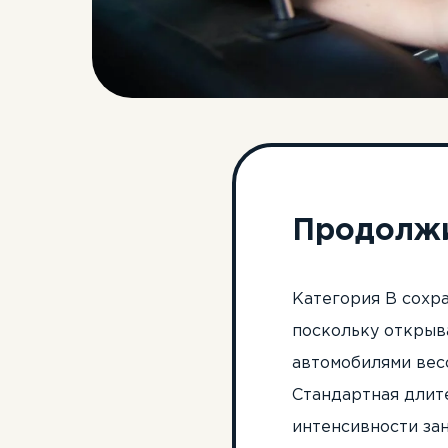
Продолжи
Категория B сохр
поскольку открыв
автомобилями весо
Стандартная длите
интенсивности зан