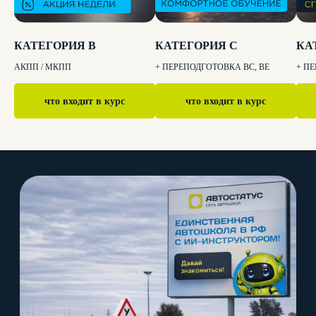
КАТЕГОРИЯ B
КАТЕГОРИЯ C
КА
АКПП / МКПП
+ ПЕРЕПОДГОТОВКА BC, BE
+ П
что входит в курс
что входит в курс