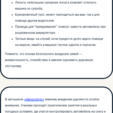
Лопата: небольшая саперная лопата поможет откопать
машину из сугроба.
Буксировочный трос: может пригодиться как вам, так и для
помощи другим водителям.
Провода для "прикуривания": помогут завести автомобиль при
разряженном аккумуляторе.
Теплые вещи: на случай, если придется долго ждать помощи
на морозе, имейте в машине теплое одеяло и перчатки.
Помните, что основа безопасного вождения зимой —
внимательность, спокойствие и умение оценивать дорожную
Единственная
обстановку.
автошкола в РФ с ИИ-
инструктором!
Учи ПДД быстрее, в любое время и
сдай на права с первого раза!
Попробуй обучение в автошколе
В автошколе
«Автостатус»
зимнему вождению уделяется особое
бесплатно! Запишись на тест-драйв до
31 марта!
внимание. Ученики проходят практические занятия в реальных
погодных условиях, где учатся контролировать автомобиль на снегу и
Хочу попробовать