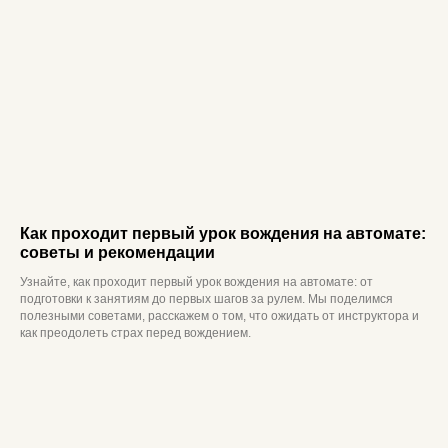
Этапы обучения
Награда
Расписание
Контакты
Согласие на обработку персональных данных для
рекламы
Политика конфиденциальности
Согласие на обработку персональных данных
Лицензия
ООО «Автостатус», 2026 г. Все права защищены
Как проходит первый урок вождения на автомате:
советы и рекомендации
Узнайте, как проходит первый урок вождения на автомате: от
подготовки к занятиям до первых шагов за рулем. Мы поделимся
полезными советами, расскажем о том, что ожидать от инструктора и
как преодолеть страх перед вождением.